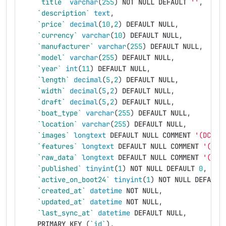
`title`
varchar
(
255
)
NOT
NULL
DEFAULT
''
,
`description`
text
,
`price`
decimal
(
10
,
2
)
DEFAULT
NULL
,
`currency`
varchar
(
10
)
DEFAULT
NULL
,
`manufacturer`
varchar
(
255
)
DEFAULT
NULL
,
`model`
varchar
(
255
)
DEFAULT
NULL
,
`year`
int
(
11
)
DEFAULT
NULL
,
`length`
decimal
(
5
,
2
)
DEFAULT
NULL
,
`width`
decimal
(
5
,
2
)
DEFAULT
NULL
,
`draft`
decimal
(
5
,
2
)
DEFAULT
NULL
,
`boat_type`
varchar
(
255
)
DEFAULT
NULL
,
`location`
varchar
(
255
)
DEFAULT
NULL
,
`images`
longtext
DEFAULT
NULL
COMMENT
'(DC2Ty
`features`
longtext
DEFAULT
NULL
COMMENT
'(DC2
`raw_data`
longtext
DEFAULT
NULL
COMMENT
'(DC2
`published`
tinyint
(
1
)
NOT
NULL
DEFAULT
0
,
`active_on_boot24`
tinyint
(
1
)
NOT
NULL
DEFAULT
`created_at`
datetime
NOT
NULL
,
`updated_at`
datetime
NOT
NULL
,
`last_sync_at`
datetime
DEFAULT
NULL
,
PRIMARY
KEY
(
`id`
),