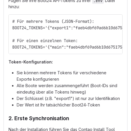
Fügen Sie Ihre Boot24 API-Tokens zu Ihrer
Datei
.env
hinzu:
# Für mehrere Tokens (JSON-Format):
BOOT24_TOKENS='{"export1":"faeb4dbf69ad6b10d675175
# Für einen einzelnen Token:
BOOT24_TOKENS='{"main":"faeb4dbf69ad6b10d675175940
Token-Konfiguration:
Sie können mehrere Tokens für verschiedene
Exporte konfigurieren
Alle Boote werden zusammengeführt (Boot-IDs sind
eindeutig über alle Tokens hinweg)
Der Schlüssel (z.B. "export1") ist nur zur Identifikation
Der Wert ist Ihr tatsächlicher Boot24-Token
2. Erste Synchronisation
Nach der Installation führen Sie das Contao Install Tool