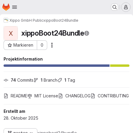
Startseite
Zum Hauptinhalt springen
M
Xippo GmbH Public
xippoBoot24Bundle
xippoBoot24Bundle
X
Markieren
0
Aktionen
Projekt-ID: 63
Projektinformation
74
 Commits
1
 Branch
1
 Tag
README
MIT License
CHANGELOG
CONTRIBUTING
Erstellt am
28. Oktober 2025