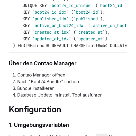
UNIQUE
KEY
`boot24_id_unique`
(
`boot24_id`
),
KEY
`boot24_id_idx`
(
`boot24_id`
),
KEY
`published_idx`
(
`published`
),
KEY
`active_on_boot24_idx`
(
`active_on_boot24`
KEY
`created_at_idx`
(
`created_at`
),
KEY
`updated_at_idx`
(
`updated_at`
)
)
ENGINE
=
InnoDB
DEFAULT
CHARSET
=
utf8mb4
COLLATE
=
ut
Über den Contao Manager
Contao Manager öffnen
Nach "Boot24 Bundle" suchen
Bundle installieren
Database Update im Install Tool ausführen
Konfiguration
1. Umgebungsvariablen