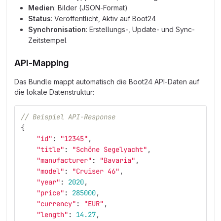
Medien
: Bilder (JSON-Format)
Status
: Veröffentlicht, Aktiv auf Boot24
Synchronisation
: Erstellungs-, Update- und Sync-
Zeitstempel
API-Mapping
Das Bundle mappt automatisch die Boot24 API-Daten auf
die lokale Datenstruktur:
// Beispiel API-Response
{
"id"
:
"12345"
,
"title"
:
"Schöne Segelyacht"
,
"manufacturer"
:
"Bavaria"
,
"model"
:
"Cruiser 46"
,
"year"
:
2020
,
"price"
:
285000
,
"currency"
:
"EUR"
,
"length"
:
14.27
,